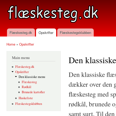
Ski
mai
flaeskesteg.dk
con
Flæskesteg.dk
Opskrifter
Flæskestegsklubben
Main menu
Home
»
Opskrifter
You are here
Den klassisk
Main menu
Flæskesteg.dk
Opskrifter
Den klassiske fl
Den klassiske menu
dækker over den
Flæskesteg
Rødkål
flæskesteg med sp
Brunede kartofler
Huskeliste
rødkål, brunede o
Flæskestegsklubben
samt surt. Til den