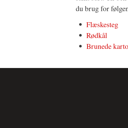
du brug for følge
Flæskesteg
Rødkål
Brunede karto