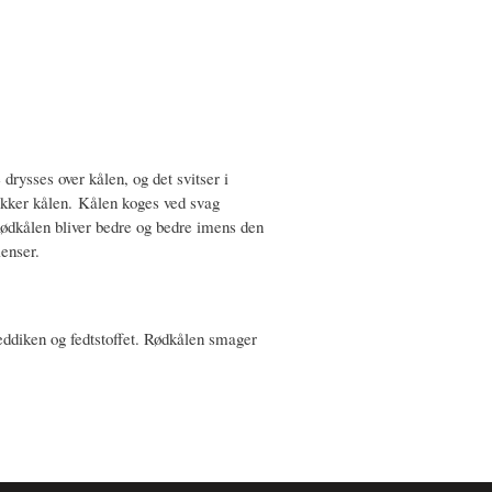
)
rysses over kålen, og det svitser i
dækker kålen. Kålen koges ved svag
 Rødkålen bliver bedre og bedre imens den
ienser.
ddiken og fedtstoffet. Rødkålen smager