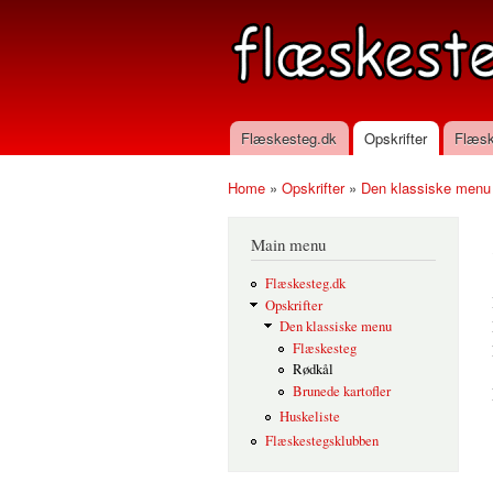
flaeskesteg.dk
Flæskesteg.dk
Opskrifter
Flæsk
Main menu
Home
»
Opskrifter
»
Den klassiske menu
You are here
Main menu
Flæskesteg.dk
Opskrifter
Den klassiske menu
Flæskesteg
Rødkål
Brunede kartofler
Huskeliste
Flæskestegsklubben