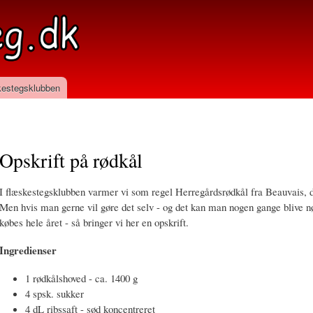
Skip to
main
content
estegsklubben
Opskrift på rødkål
I flæskestegsklubben varmer vi som regel Herregårdsrødkål fra Beauvais, da 
Men hvis man gerne vil gøre det selv - og det kan man nogen gange blive nø
købes hele året - så bringer vi her en opskrift.
Ingredienser
1 rødkålshoved - ca. 1400 g
4 spsk. sukker
4 dL ribssaft - sød koncentreret