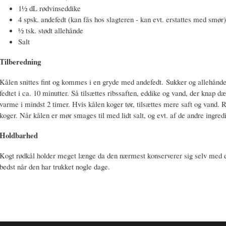
1½ dL rødvinseddike
4 spsk. andefedt (kan fås hos slagteren - kan evt. erstattes med smør
½ tsk. stødt allehånde
Salt
Tilberedning
Kålen snittes fint og kommes i en gryde med andefedt. Sukker og allehånde d
fedtet i ca. 10 minutter. Så tilsættes ribssaften, eddike og vand, der knap 
varme i mindst 2 timer. Hvis kålen koger tør, tilsættes mere saft og vand.
koger. Når kålen er mør smages til med lidt salt, og evt. af de andre ingred
Holdbarhed
Kogt rødkål holder meget længe da den nærmest konserverer sig selv med e
bedst når den har trukket nogle dage.