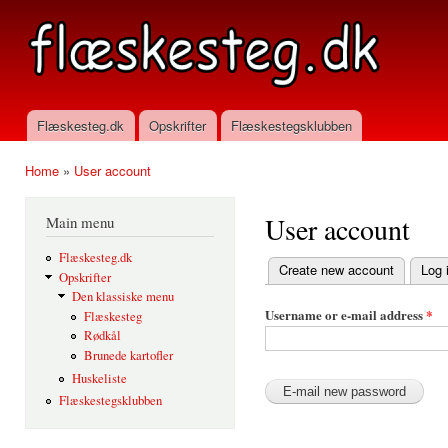
Ski
mai
flaeskesteg.dk
con
Flæskesteg.dk
Opskrifter
Flæskestegsklubben
Main menu
Home
»
User account
You are here
User account
Main menu
Flæskesteg.dk
Create new account
Log 
Opskrifter
Primary tabs
Den klassiske menu
Username or e-mail address
*
Flæskesteg
Rødkål
Brunede kartofler
Huskeliste
Flæskestegsklubben